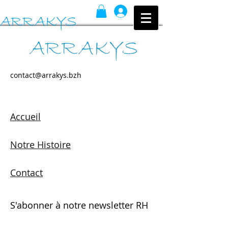
Se connecter
Pôle Recherche &
Innovation en numérique
contact@arrakys.bzh
responsable
Accueil
Notre Histoire
Contact
S'abonner à notre newsletter RH